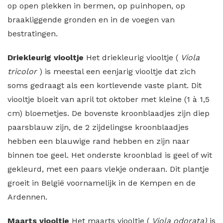
op open plekken in bermen, op puinhopen, op
braakliggende gronden en in de voegen van
bestratingen.
Driekleurig viooltje
Het driekleurig viooltje (
Viola
tricolor
) is meestal een eenjarig viooltje dat zich
soms gedraagt als een kortlevende vaste plant. Dit
viooltje bloeit van april tot oktober met kleine (1 à 1,5
cm) bloemetjes. De bovenste kroonblaadjes zijn diep
paarsblauw zijn, de 2 zijdelingse kroonblaadjes
hebben een blauwige rand hebben en zijn naar
binnen toe geel. Het onderste kroonblad is geel of wit
gekleurd, met een paars vlekje onderaan. Dit plantje
groeit in België voornamelijk in de Kempen en de
Ardennen.
Maarts viooltje
Het maarts viooltje (
Viola odorata)
is